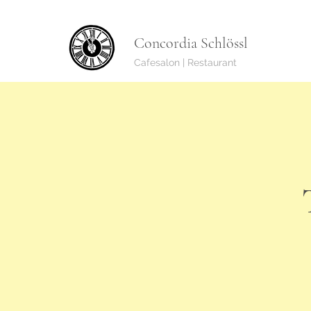
Concordia Schlössl
Cafesalon | Restaurant